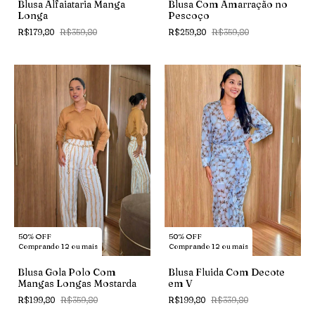
Blusa Com Amarração no
Blusa Alfaiataria Manga
Pescoço
Longa
R$259,80
R$359,80
R$179,80
R$359,80
50% OFF
50% OFF
Comprando 12 ou mais
Comprando 12 ou mais
Blusa Gola Polo Com
Blusa Fluida Com Decote
Mangas Longas Mostarda
em V
R$199,80
R$359,80
R$199,80
R$339,80