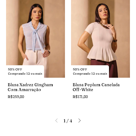
50% OFF
50% OFF
Comprando 12 ou mais
Comprando 12 ou mais
Blusa Xadrez Gingham
Blusa Peplum Canelada
Com Amarração
Off-White
R$259,80
R$171,80
1
/
4