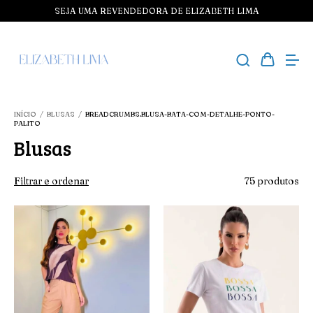
SEJA UMA REVENDEDORA DE ELIZABETH LIMA
INÍCIO
/
BLUSAS
/
BREADCRUMBS.BLUSA-BATA-COM-DETALHE-PONTO-
PALITO
Blusas
Filtrar e ordenar
75 produtos