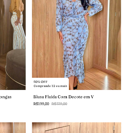
50% OFF
Comprando 12 ou mais
Longas
Blusa Fluida Com Decote em V
R$199,80
R$339,80