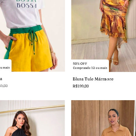
50% OFF
u mais
Comprando 12 ou mais
sa
Blusa Tule Mármore
9,80
R$199,80