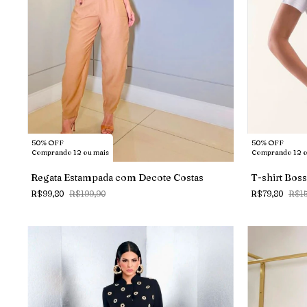
50% OFF
50% OFF
Comprando 12 ou mais
Comprando 12 o
Regata Estampada com Decote Costas
T-shirt Bos
R$99,80
R$199,90
R$79,80
R$15