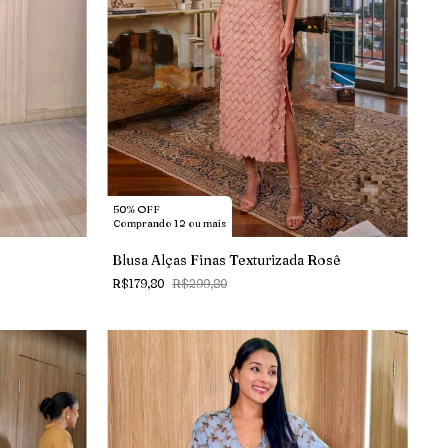
50% OFF
Comprando 12 ou mais
Blusa Alças Finas Texturizada Rosê
R$179,80
R$299,80