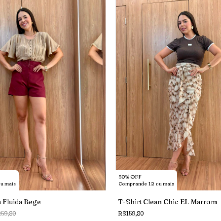
50% OFF
u mais
Comprando 12 ou mais
 Fluida Bege
T-Shirt Clean Chic EL Marrom
59,80
R$159,80