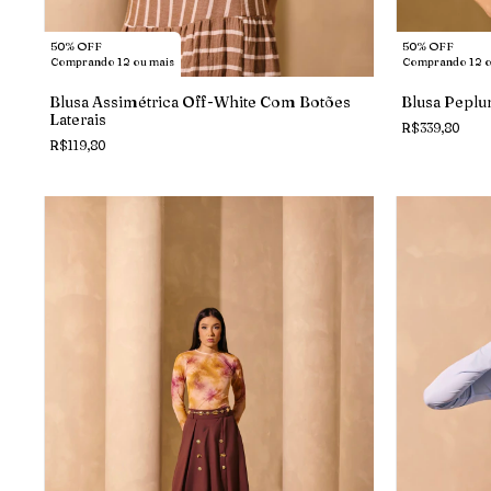
50% OFF
50% OFF
Comprando 12 ou mais
Comprando 12 o
Blusa Assimétrica Off-White Com Botões
Blusa Peplu
Laterais
R$339,80
R$119,80