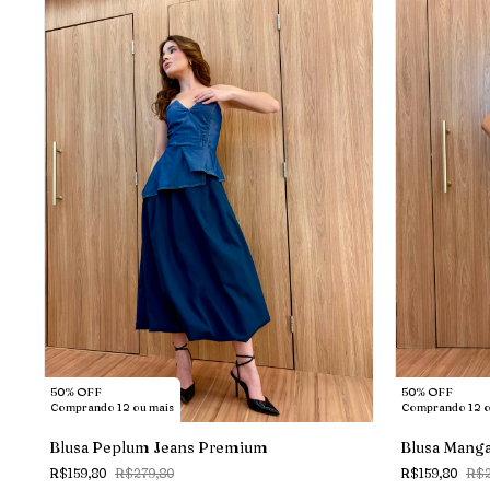
50% OFF
50% OFF
Comprando 12 ou mais
Comprando 12 o
Blusa Peplum Jeans Premium
Blusa Manga
R$159,80
R$279,80
R$159,80
R$2