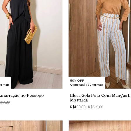
50% OFF
u mais
Comprando 12 ou mais
Amarração no Pescoço
Blusa Gola Polo Com Mangas 
Mostarda
59,80
R$199,80
R$359,80