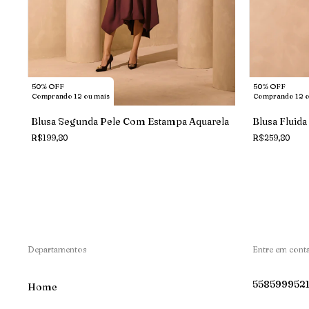
50% OFF
50% OFF
Comprando 12 ou mais
Comprando 12 o
Blusa Segunda Pele Com Estampa Aquarela
Blusa Fluid
R$199,80
R$259,80
Departamentos
Entre em cont
558599952
Home