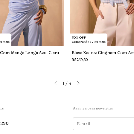
50% OFF
Comprando 12 ou mais
u mais
Blusa Xadrez Gingham Com Am
a Com Manga Longa Azul Claro
R$259,80
1
/
4
ato
Assine nossa newsletter
1290