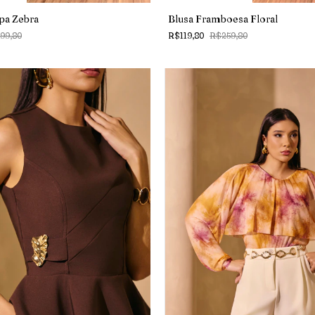
pa Zebra
Blusa Framboesa Floral
99,80
R$119,80
R$259,80