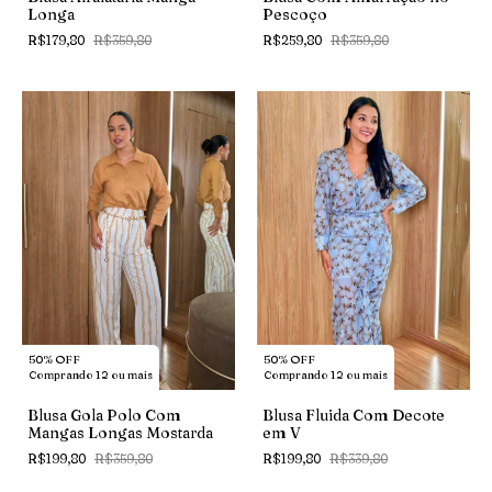
Pescoço
Longa
R$259,80
R$359,80
R$179,80
R$359,80
50% OFF
50% OFF
Comprando 12 ou mais
Comprando 12 ou mais
Blusa Gola Polo Com
Blusa Fluida Com Decote
Mangas Longas Mostarda
em V
R$199,80
R$359,80
R$199,80
R$339,80