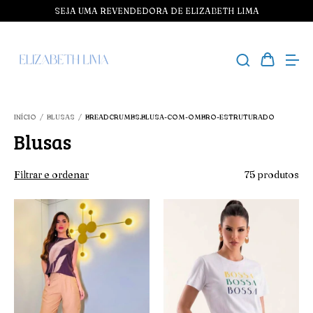
SEJA UMA REVENDEDORA DE ELIZABETH LIMA
INÍCIO
/
BLUSAS
/
BREADCRUMBS.BLUSA-COM-OMBRO-ESTRUTURADO
Blusas
Filtrar e ordenar
75 produtos