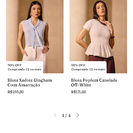
50% OFF
50% OFF
Comprando 12 ou mais
Comprando 12 ou mais
Blusa Xadrez Gingham
Blusa Peplum Canelada
Com Amarração
Off-White
R$259,80
R$171,80
1
/
4