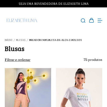
SEJA UMA REVENDEDORA DE ELIZABETH LIMA
INÍCIO
/
BLUSAS
/
BREADCRUMBS.BLUSA-DE-ALCA-C-BOLSOS
Blusas
Filtrar e ordenar
75 produtos