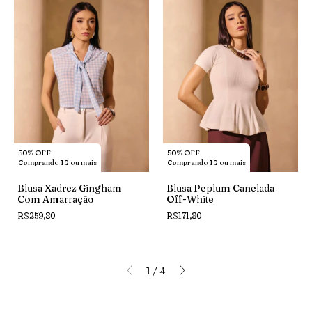
50% OFF
50% OFF
Comprando 12 ou mais
Comprando 12 ou mais
Blusa Xadrez Gingham
Blusa Peplum Canelada
Com Amarração
Off-White
R$259,80
R$171,80
1
/
4