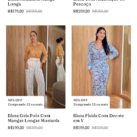
Pescoço
Longa
R$259,80
R$359,80
R$179,80
R$359,80
50% OFF
50% OFF
Comprando 12 ou mais
Comprando 12 ou mais
Blusa Gola Polo Com
Blusa Fluida Com Decote
Mangas Longas Mostarda
em V
R$199,80
R$359,80
R$199,80
R$339,80