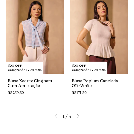
50% OFF
50% OFF
Comprando 12 ou mais
Comprando 12 ou mais
Blusa Xadrez Gingham
Blusa Peplum Canelada
Com Amarração
Off-White
R$259,80
R$171,80
1
/
4