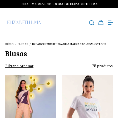
SEJA UMA REVENDEDORA DE ELIZABETH LIMA
INÍCIO
/
BLUSAS
/
BREADCRUMBS.BLUSA-DE-AMARRACAO-COM-BOTOES
Blusas
Filtrar e ordenar
75 produtos