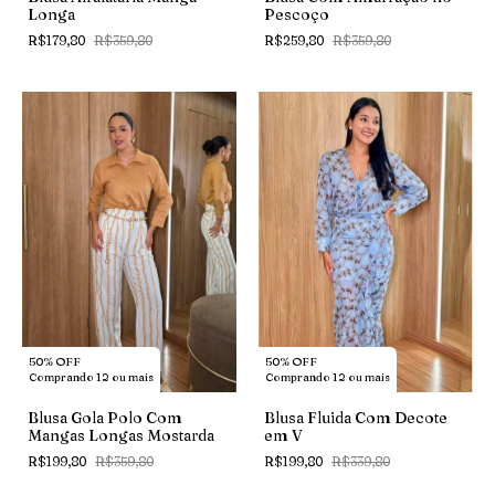
Pescoço
Longa
R$259,80
R$359,80
R$179,80
R$359,80
50% OFF
50% OFF
Comprando 12 ou mais
Comprando 12 ou mais
Blusa Gola Polo Com
Blusa Fluida Com Decote
Mangas Longas Mostarda
em V
R$199,80
R$359,80
R$199,80
R$339,80