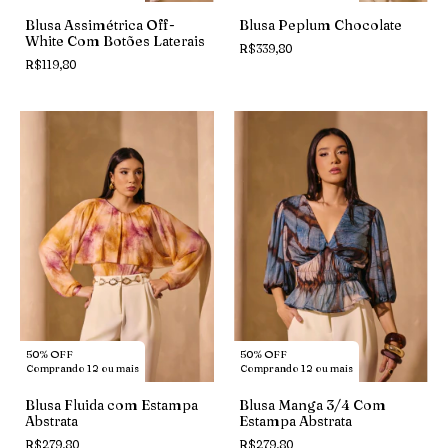
Blusa Assimétrica Off-
Blusa Peplum Chocolate
White Com Botões Laterais
R$339,80
R$119,80
50% OFF
50% OFF
Comprando 12 ou mais
Comprando 12 ou mais
Blusa Fluida com Estampa
Blusa Manga 3/4 Com
Abstrata
Estampa Abstrata
R$279,80
R$279,80