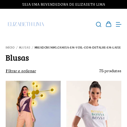
SEJA UMA REVENDEDORA DE ELIZABETH LIMA
INÍCIO
/
BLUSAS
/
BREADCRUMBS.CAMISA-EM-VOIL-COM-DETALHE-EM-LAISE
Blusas
Filtrar e ordenar
75 produtos