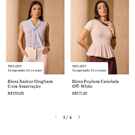
50% OFF
50% OFF
Comprando 12 ou mais
Comprando 12 ou mais
Blusa Xadrez Gingham
Blusa Peplum Canelada
Com Amarração
Off-White
R$259,80
R$171,80
1
/
4