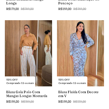
Pescoço
Longa
R$259,80
R$359,80
R$179,80
R$359,80
50% OFF
50% OFF
Comprando 12 ou mais
Comprando 12 ou mais
Blusa Gola Polo Com
Blusa Fluida Com Decote
Mangas Longas Mostarda
em V
R$199,80
R$359,80
R$199,80
R$339,80