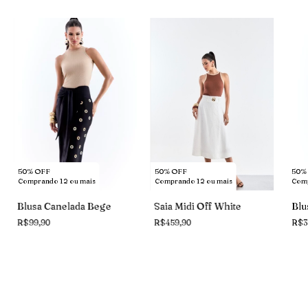
50% OFF
50% OFF
50%
Comprando 12 ou mais
Comprando 12 ou mais
Comp
Saia Midi Off White
Blusa Canelada Bege
Blu
R$459,90
R$99,90
R$3