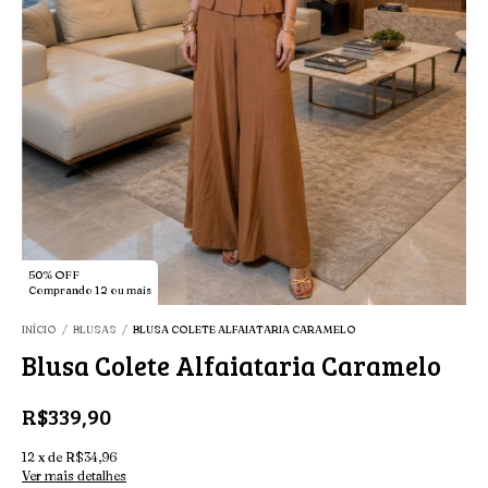
50% OFF
Comprando 12 ou mais
INÍCIO
/
BLUSAS
/
BLUSA COLETE ALFAIATARIA CARAMELO
Blusa Colete Alfaiataria Caramelo
R$339,90
12
x
de
R$34,96
Ver mais detalhes