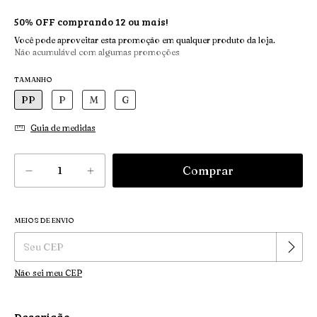
50% OFF comprando 12 ou mais!
Você pode aproveitar esta promoção em qualquer produto da loja.
Não acumulável com algumas promoções
TAMANHO
PP
P
M
G
Guia de medidas
MEIOS DE ENVIO
Alterar CEP
Entregas para o CEP:
Não sei meu CEP
Descrição