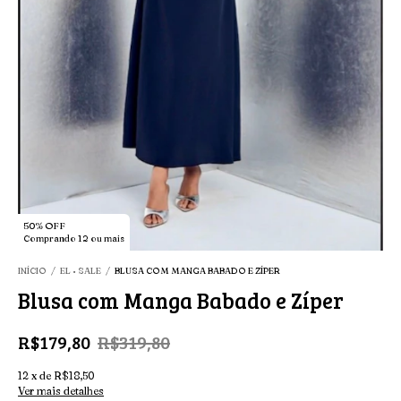
50% OFF
Comprando 12 ou mais
INÍCIO
/
EL • SALE
/
BLUSA COM MANGA BABADO E ZÍPER
Blusa com Manga Babado e Zíper
R$179,80
R$319,80
12
x
de
R$18,50
Ver mais detalhes