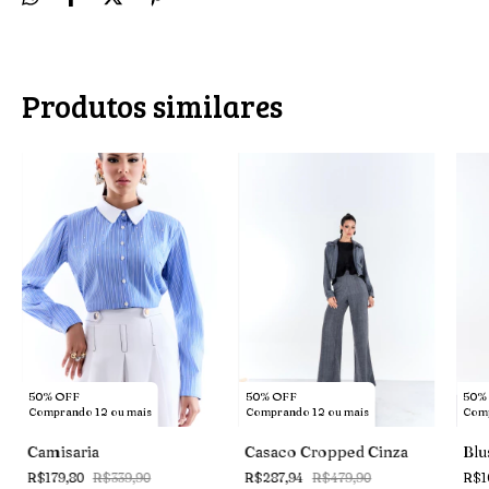
Produtos similares
50% OFF
50%
50% OFF
Comprando 12 ou mais
Comp
Comprando 12 ou mais
Casaco Cropped Cinza
Blu
Camisaria
R$287,94
R$479,90
R$1
R$179,80
R$339,90