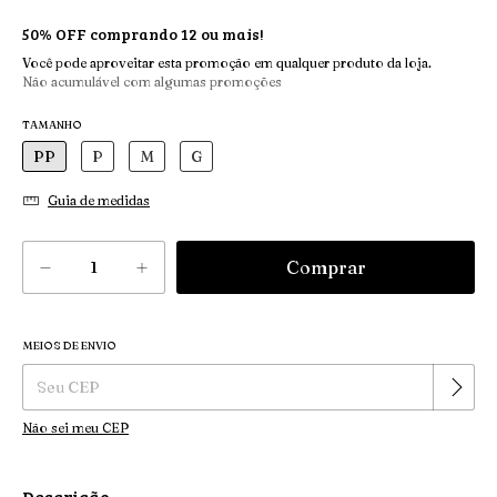
50% OFF comprando 12 ou mais!
Você pode aproveitar esta promoção em qualquer produto da loja.
Não acumulável com algumas promoções
TAMANHO
PP
P
M
G
Guia de medidas
MEIOS DE ENVIO
Alterar CEP
Entregas para o CEP:
Não sei meu CEP
Descrição