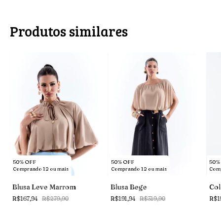
Produtos similares
50% OFF
50% OFF
50%
Comprando 12 ou mais
Comprando 12 ou mais
Comp
Blusa Leve Marrom
Blusa Bege
Col
R$167,94
R$279,90
R$191,94
R$319,90
R$1