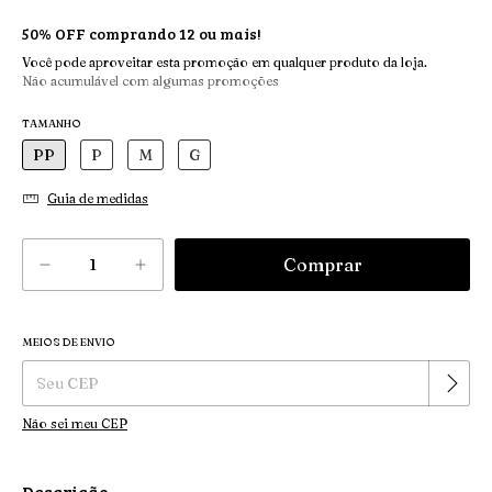
50% OFF comprando 12 ou mais!
Você pode aproveitar esta promoção em qualquer produto da loja.
Não acumulável com algumas promoções
TAMANHO
PP
P
M
G
Guia de medidas
MEIOS DE ENVIO
Alterar CEP
Entregas para o CEP:
Não sei meu CEP
Descrição