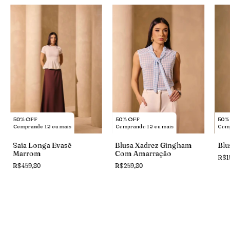
50% OFF
50% OFF
50%
Comprando 12 ou mais
Comprando 12 ou mais
Comp
Saia Longa Evasê
Blusa Xadrez Gingham
Blu
Marrom
Com Amarração
R$1
R$459,80
R$259,80