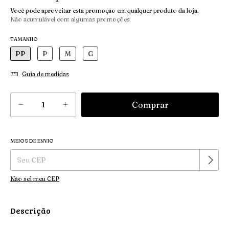
Você pode aproveitar esta promoção em qualquer produto da loja.
Não acumulável com algumas promoções
TAMANHO
PP
P
M
G
Guia de medidas
MEIOS DE ENVIO
Alterar CEP
Entregas para o CEP:
Não sei meu CEP
Descrição