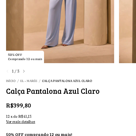
50% OFF
Comprando 12 ou mais
1
/
3
INÍCIO
/
EL • MARÉE
/
CALÇA PANTALONA AZUL CLARO
Calça Pantalona Azul Claro
R$399,80
12
x
de
R$41,13
Ver mais detalhes
50% OFF comprando 12 ou mais!