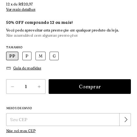
12
x
de
R$20,97
Ver mais detalhes
50% OFF comprando 12 ou mais!
Você pode aproveitar esta promoção em qualquer produto da loja.
Não acumulável com algumas promoções
TAMANHO
PP
P
M
G
Guia de medidas
MEIOS DE ENVIO
Alterar CEP
Entregas para o CEP:
Não sei meu CEP