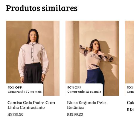
Produtos similares
50% OFF
50% OFF
50%
Comprando 12 ou mais
Comprando 12 ou mais
Comp
Camisa Gola Padre Com
Blusa Segunda Pele
Cal
Linha Contrastante
Botânica
R$4
R$339,80
R$199,80