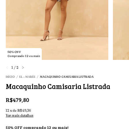
50% OFF
Comprando 12 ou mais
1
/
2
INÍCIO
/
EL • MARÉE
/
MACAQUINHO CAMISARIA LISTRADA
Macaquinho Camisaria Listrada
R$479,80
12
x
de
R$49,36
Ver mais detalhes
50% OFF comprando 12 ou mais!