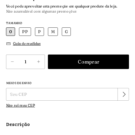
Você pode aproveitar esta promoção em qualquer produto da loja.
Não acumulável com algumas promoções
TAMANHO
0
PP
P
M
G
Guia de medidas
MEIOS DE ENVIO
Alterar CEP
Entregas para o CEP:
Não sei meu CEP
Descrição