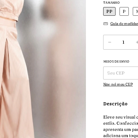
TAMANHO
PP
P
Guia de medida
MEIOS DE ENVIO
Entregas para o CEP
Não sei meu CEP
Descrição
Eleve seu visual 
estilo. Confeccio
apresenta um padr
adiciona um toque