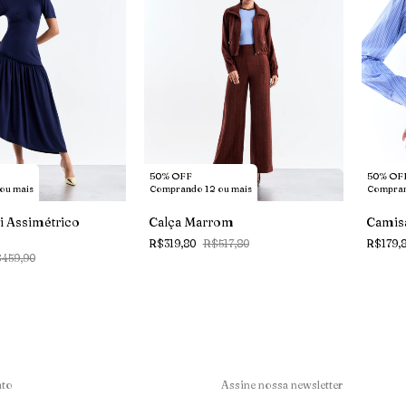
50% OFF
50% OF
ou mais
Comprando 12 ou mais
Compran
i Assimétrico
Calça Marrom
Camisa
R$319,80
R$517,80
R$179,
459,90
ato
Assine nossa newsletter