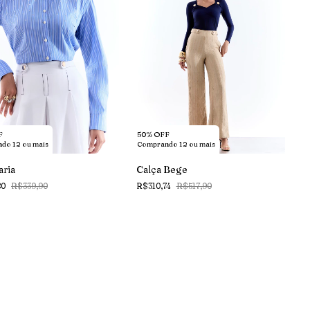
F
50% OFF
do 12 ou mais
Comprando 12 ou mais
ria
Calça Bege
80
R$339,90
R$310,74
R$517,90