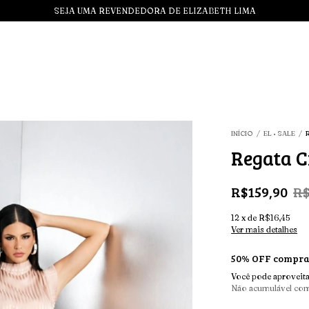
SEJA UMA REVENDEDORA DE ELIZABETH LIMA
INÍCIO
/
EL • SALE
/
Regata C
R$159,90
R$
12
x
de
R$16,45
Ver mais detalhes
50% OFF compran
Você pode aproveita
Não acumulável co