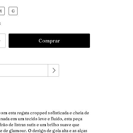
M
G
s
Alterar CEP
:
com esta regata cropped sofisticada e cheia de
nada em um tecido leve e fluído, esta peça
ão de listras sutis e um brilho suave que
 de glamour. O design de gola alta e as alças