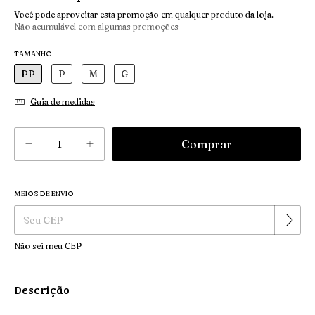
Você pode aproveitar esta promoção em qualquer produto da loja.
Não acumulável com algumas promoções
TAMANHO
PP
P
M
G
Guia de medidas
MEIOS DE ENVIO
Alterar CEP
Entregas para o CEP:
Não sei meu CEP
Descrição