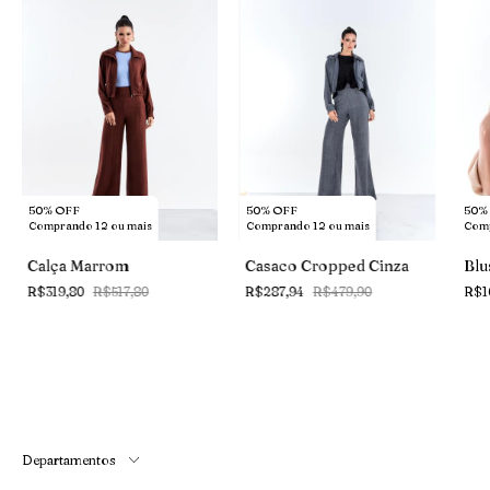
50% OFF
50% OFF
50%
Comprando 12 ou mais
Comprando 12 ou mais
Comp
Calça Marrom
Casaco Cropped Cinza
Blu
R$319,80
R$517,80
R$287,94
R$479,90
R$1
Departamentos