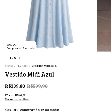
50% OFF
Comprando 12 ou mais
1
/
5
INÍCIO
/
EL • SALE
/
VESTIDO MIDI AZUL
Vestido Midi Azul
R$339,80
R$599,90
12
x
de
R$34,95
Ver mais detalhes
50% OFF comprando 12 ou mais!