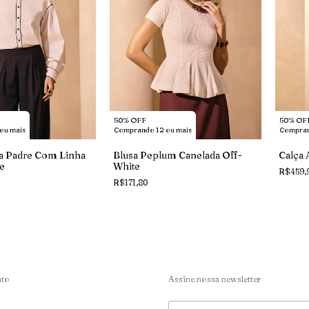
50% OFF
50% OF
ou mais
Comprando 12 ou mais
Compran
a Padre Com Linha
Blusa Peplum Canelada Off-
Calça 
e
White
R$459,
R$171,80
ato
Assine nossa newsletter