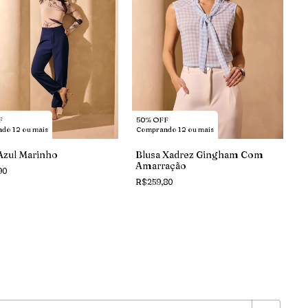
F
50% OFF
do 12 ou mais
Comprando 12 ou mais
Azul Marinho
Blusa Xadrez Gingham Com
Amarração
90
R$259,80