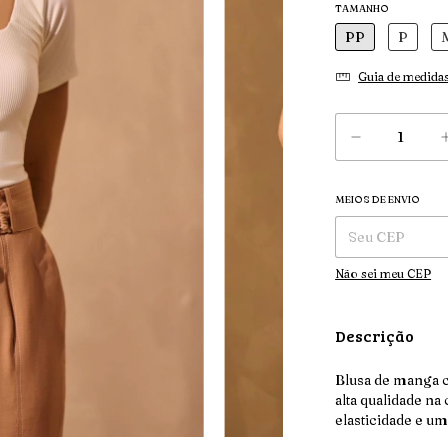
TAMANHO
PP
P
Guia de medida
MEIOS DE ENVIO
Entregas para o CEP
Não sei meu CEP
Descrição
Blusa de manga 
alta qualidade na
elasticidade e u