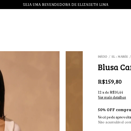
SEJA UMA REVENDEDORA DE ELIZABETH LIMA
INÍCIO
/
EL • MARÉE
Blusa Ca
R$159,80
12
x
de
R$16,44
Ver mais detalhes
50% OFF compran
Você pode aproveita
Não acumulável co