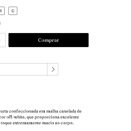
M
G
s
Alterar CEP
:
curta confeccionada em malha canelada de
 cor off-white, que proporciona excelente
m toque extremamente macio ao corpo.