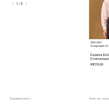
1
/
8
50% OFF
50% OFF
Comprando 12 ou mais
Comprando 12 
s
Calça Slim De Alfaiataria Off-
Camisa Gol
 Marrom
White
Contrastant
R$459,80
R$339,80
Departamentos
Entre em cont