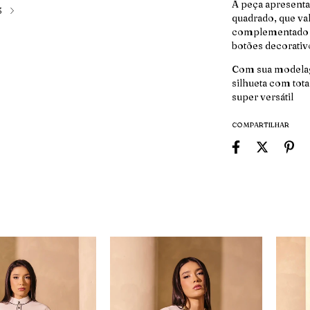
A peça apresent
3
quadrado, que val
complementado p
botões decorativ
Com sua modelage
silhueta com tota
super versátil
COMPARTILHAR