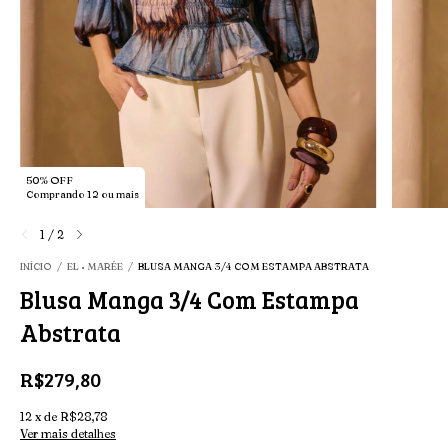
50% OFF
Comprando 12 ou mais
1
/
2
INÍCIO
/
EL • MARÉE
/
BLUSA MANGA 3/4 COM ESTAMPA ABSTRATA
Blusa Manga 3/4 Com Estampa
Abstrata
R$279,80
12
x
de
R$28,78
Ver mais detalhes