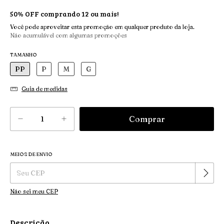
50% OFF comprando 12 ou mais!
Você pode aproveitar esta promoção em qualquer produto da loja.
Não acumulável com algumas promoções
TAMANHO
PP
P
M
G
Guia de medidas
MEIOS DE ENVIO
Alterar CEP
Entregas para o CEP:
Não sei meu CEP
Descrição