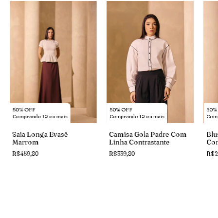
50% OFF
50% OFF
50%
Comprando 12 ou mais
Comprando 12 ou mais
Comp
Saia Longa Evasê
Camisa Gola Padre Com
Blu
Marrom
Linha Contrastante
Co
R$459,80
R$339,80
R$2