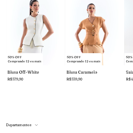
50%
50% OFF
50% OFF
Comp
Comprando 12 ou mais
Comprando 12 ou mais
Sai
Blusa Off-White
Blusa Caramelo
R$4
R$379,90
R$339,90
Departamentos