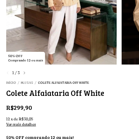
50% OFF
Comprando 12 ou mais
1
/
3
INÍCIO
/
BLUSAS
/
COLETE ALFAIATARIA OFF WHITE
Colete Alfaiataria Off White
R$299,90
12
x
de
R$30,85
Ver mais detalhes
50% OFF comprando 12 ou mais!