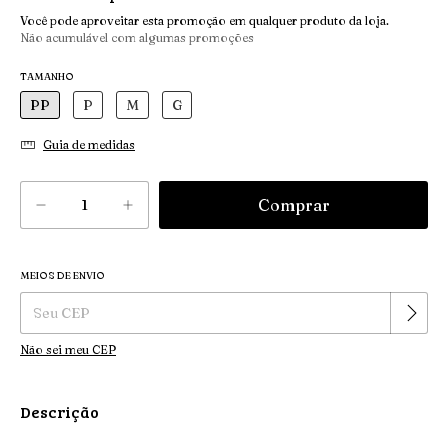
Você pode aproveitar esta promoção em qualquer produto da loja.
Não acumulável com algumas promoções
TAMANHO
PP
P
M
G
Guia de medidas
MEIOS DE ENVIO
Alterar CEP
Entregas para o CEP:
Não sei meu CEP
Descrição