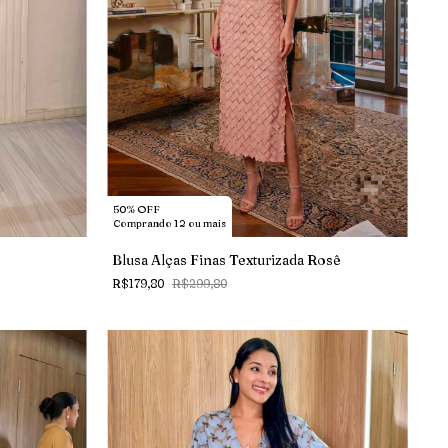
50% OFF
Comprando 12 ou mais
Blusa Alças Finas Texturizada Rosê
R$179,80
R$299,80