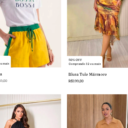
50% OFF
u mais
Comprando 12 ou mais
sa
Blusa Tule Mármore
9,80
R$199,80