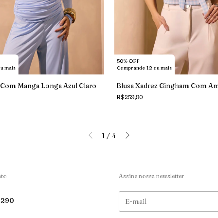
50% OFF
Comprando 12 ou mais
u mais
Blusa Xadrez Gingham Com Am
a Com Manga Longa Azul Claro
R$259,80
1
/
4
ato
Assine nossa newsletter
1290