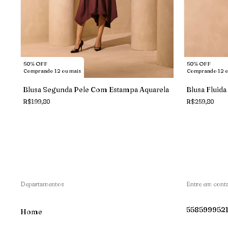
50% OFF
50% OFF
Comprando 12 ou mais
Comprando 12 o
Blusa Segunda Pele Com Estampa Aquarela
Blusa Fluid
R$199,80
R$259,80
Departamentos
Entre em cont
558599952
Home