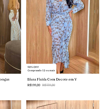
50% OFF
Comprando 12 ou mais
Longas
Blusa Fluida Com Decote em V
R$199,80
R$339,80