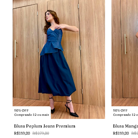
50% OFF
50% OFF
Comprando 12 ou mais
Comprando 12 o
Blusa Peplum Jeans Premium
Blusa Manga
R$159,80
R$279,80
R$159,80
R$2