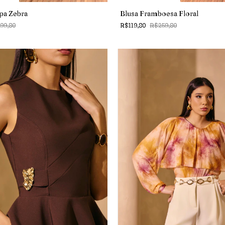
pa Zebra
Blusa Framboesa Floral
99,80
R$119,80
R$259,80