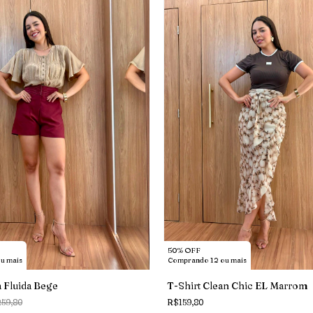
50% OFF
u mais
Comprando 12 ou mais
 Fluida Bege
T-Shirt Clean Chic EL Marrom
59,80
R$159,80