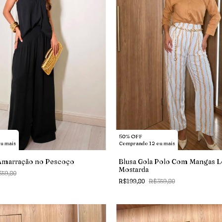
50% OFF
u mais
Comprando 12 ou mais
Amarração no Pescoço
Blusa Gola Polo Com Mangas 
Mostarda
59,80
R$199,80
R$359,80